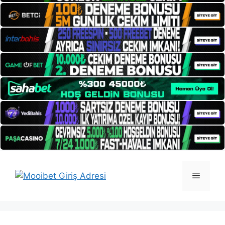
İçeriğe
atla
Menü