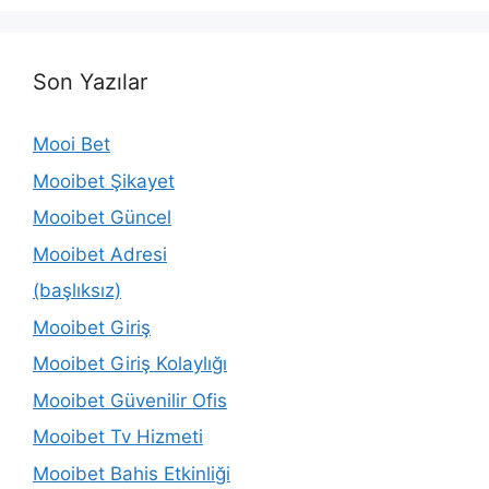
Son Yazılar
Mooi Bet
Mooibet Şikayet
Mooibet Güncel
Mooibet Adresi
(başlıksız)
Mooibet Giriş
Mooibet Giriş Kolaylığı
Mooibet Güvenilir Ofis
Mooibet Tv Hizmeti
Mooibet Bahis Etkinliği