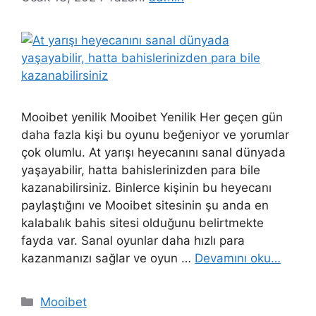
Mooibet yenilik Mooibet Yenilik Her geçen gün
daha fazla kişi bu oyunu beğeniyor ve yorumlar
çok olumlu. At yarışı heyecanını sanal dünyada
yaşayabilir, hatta bahislerinizden para bile
kazanabilirsiniz. Binlerce kişinin bu heyecanı
paylaştığını ve Mooibet sitesinin şu anda en
kalabalık bahis sitesi olduğunu belirtmekte
fayda var. Sanal oyunlar daha hızlı para
kazanmanızı sağlar ve oyun …
Devamını oku…
Kategoriler
Mooibet