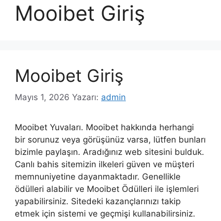
Mooibet Giriş
Mooibet Giriş
Mayıs 1, 2026
Yazarı:
admin
Mooibet Yuvaları. Mooibet hakkında herhangi
bir sorunuz veya görüşünüz varsa, lütfen bunları
bizimle paylaşın. Aradığınız web sitesini bulduk.
Canlı bahis sitemizin ilkeleri güven ve müşteri
memnuniyetine dayanmaktadır. Genellikle
ödülleri alabilir ve Mooibet Ödülleri ile işlemleri
yapabilirsiniz. Sitedeki kazançlarınızı takip
etmek için sistemi ve geçmişi kullanabilirsiniz.