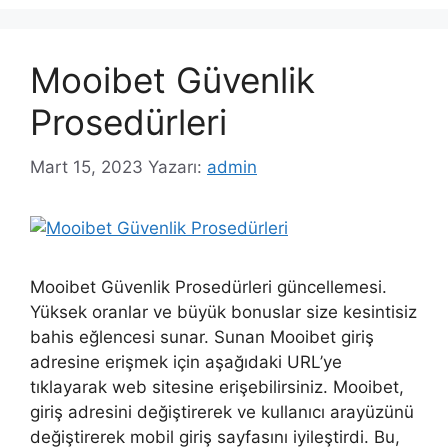
Mooibet Güvenlik
Prosedürleri
Mart 15, 2023
Yazarı:
admin
Mooibet Güvenlik Prosedürleri güncellemesi.
Yüksek oranlar ve büyük bonuslar size kesintisiz
bahis eğlencesi sunar. Sunan Mooibet giriş
adresine erişmek için aşağıdaki URL’ye
tıklayarak web sitesine erişebilirsiniz. Mooibet,
giriş adresini değiştirerek ve kullanıcı arayüzünü
değiştirerek mobil giriş sayfasını iyileştirdi. Bu,