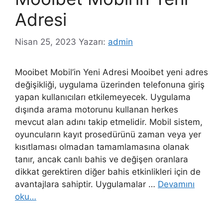
Adresi
Nisan 25, 2023
Yazarı:
admin
Mooibet Mobil’in Yeni Adresi Mooibet yeni adres
değişikliği, uygulama üzerinden telefonuna giriş
yapan kullanıcıları etkilemeyecek. Uygulama
dışında arama motorunu kullanan herkes
mevcut alan adını takip etmelidir. Mobil sistem,
oyuncuların kayıt prosedürünü zaman veya yer
kısıtlaması olmadan tamamlamasına olanak
tanır, ancak canlı bahis ve değişen oranlara
dikkat gerektiren diğer bahis etkinlikleri için de
avantajlara sahiptir. Uygulamalar …
Devamını
oku…