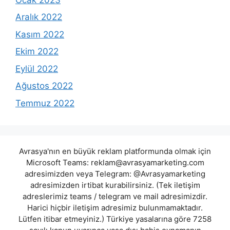
Aralık 2022
Kasım 2022
Ekim 2022
Eylül 2022
Ağustos 2022
Temmuz 2022
Avrasya'nın en büyük reklam platformunda olmak için
Microsoft Teams:
reklam@avrasyamarketing.com
adresimizden veya Telegram: @Avrasyamarketing
adresimizden irtibat kurabilirsiniz. (Tek iletişim
adreslerimiz teams / telegram ve mail adresimizdir.
Harici hiçbir iletişim adresimiz bulunmamaktadır.
Lütfen itibar etmeyiniz.) Türkiye yasalarına göre 7258