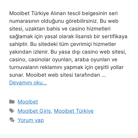
Mooibet Türkiye Alınan tescil belgesinin seri
numarasının olduğunu görebilirsiniz. Bu web
sitesi, uzaktan bahis ve casino hizmetleri
sağlamak için yasal olarak lisanslı bir sertifikaya
sahiptir. Bu sitedeki tüm çevrimiçi hizmetler
yakından izlenir. Bu yasa dışı casino web sitesi,
casino, casinolar oyunları, araba oyunları ve
turnuvaların reklamını yapmak için çeşitli yollar
sunar. Mooibet web sitesi tarafından …
Devamını oku…
Kategoriler
Mooibet
Etiketler
Mooibet Giriş
,
Mooibet Türkiye
Yorum yap