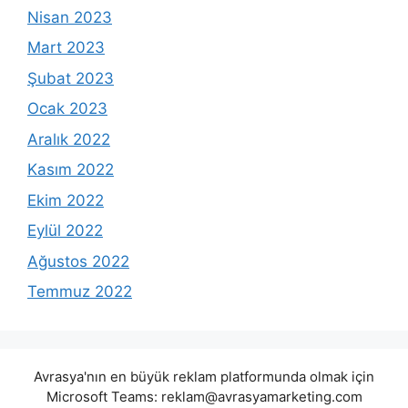
Nisan 2023
Mart 2023
Şubat 2023
Ocak 2023
Aralık 2022
Kasım 2022
Ekim 2022
Eylül 2022
Ağustos 2022
Temmuz 2022
Avrasya'nın en büyük reklam platformunda olmak için
Microsoft Teams:
reklam@avrasyamarketing.com