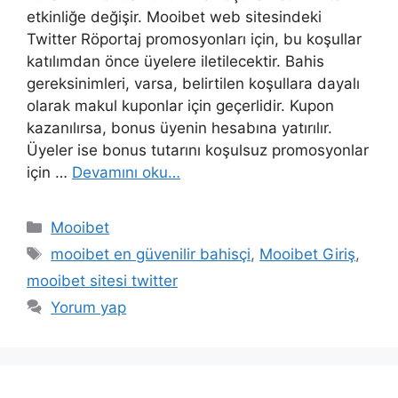
etkinliğe değişir. Mooibet web sitesindeki
Twitter Röportaj promosyonları için, bu koşullar
katılımdan önce üyelere iletilecektir. Bahis
gereksinimleri, varsa, belirtilen koşullara dayalı
olarak makul kuponlar için geçerlidir. Kupon
kazanılırsa, bonus üyenin hesabına yatırılır.
Üyeler ise bonus tutarını koşulsuz promosyonlar
için …
Devamını oku…
Kategoriler
Mooibet
Etiketler
mooibet en güvenilir bahisçi
,
Mooibet Giriş
,
mooibet sitesi twitter
Yorum yap