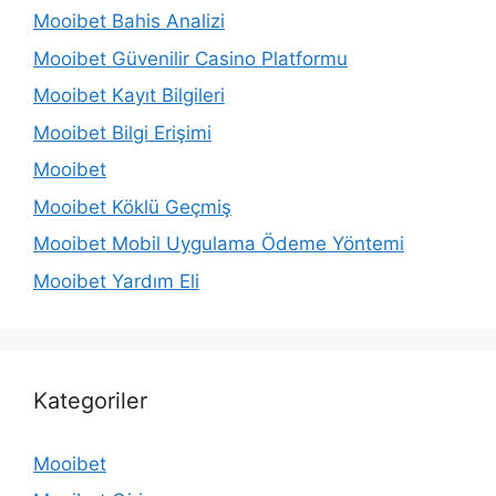
Mooibet Bahis Analizi
Mooibet Güvenilir Casino Platformu
Mooibet Kayıt Bilgileri
Mooibet Bilgi Erişimi
Mooibet
Mooibet Köklü Geçmiş
Mooibet Mobil Uygulama Ödeme Yöntemi
Mooibet Yardım Eli
Kategoriler
Mooibet