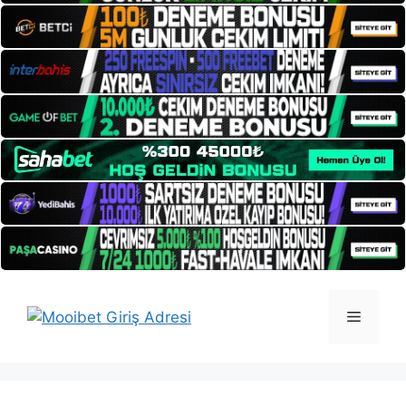
İçeriğe
atla
Menü