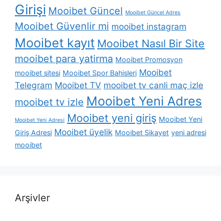
Girişi
Mooibet Güncel
Mooibet Güncel Adres
Mooibet Güvenlir mi
mooibet instagram
Mooibet kayıt
Mooibet Nasıl Bir Site
mooibet para yatirma
Mooibet Promosyon
Mooibet
mooibet sitesi
Mooibet Spor Bahisleri
Telegram
Mooibet TV
mooibet tv canli maç izle
Mooibet Yeni Adres
mooibet tv izle
Mooibet yeni giriş
Mooibet Yeni
Mooibet Yeni Adresi
Mooibet üyelik
Giriş Adresi
Mooibet Şikayet
yeni adresi
mooibet
Arşivler