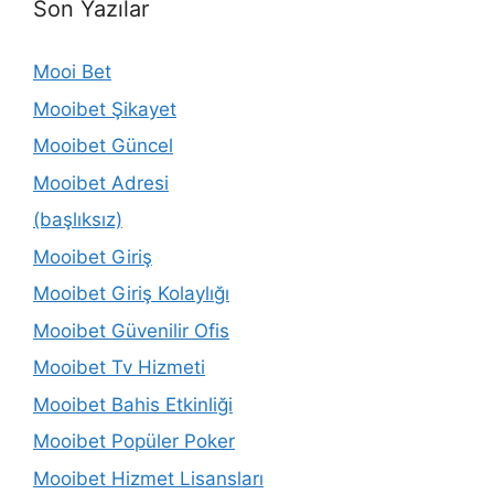
Son Yazılar
Mooi Bet
Mooibet Şikayet
Mooibet Güncel
Mooibet Adresi
(başlıksız)
Mooibet Giriş
Mooibet Giriş Kolaylığı
Mooibet Güvenilir Ofis
Mooibet Tv Hizmeti
Mooibet Bahis Etkinliği
Mooibet Popüler Poker
Mooibet Hizmet Lisansları