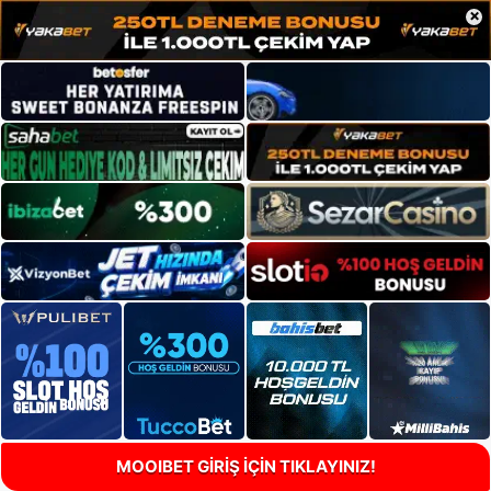
×
MOOIBET GİRİŞ İÇİN TIKLAYINIZ!