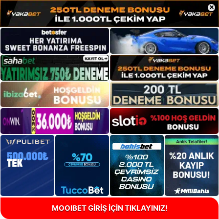
×
MOOIBET GİRİŞ İÇİN TIKLAYINIZ!