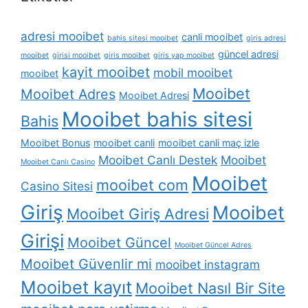
adresi mooibet
canli mooibet
bahis sitesi mooibet
giris adresi
güncel adresi
mooibet
girisi mooibet
giris mooibet
giris yap mooibet
kayit mooibet
mobil mooibet
mooibet
Mooibet
Mooibet Adres
Mooibet Adresi
Mooibet bahis sitesi
Bahis
Mooibet Bonus
mooibet canli
mooibet canli maç izle
Mooibet Canlı Destek
Mooibet
Mooibet Canlı Casino
Mooibet
mooibet com
Casino Sitesi
Giriş
Mooibet
Mooibet Giriş Adresi
Girişi
Mooibet Güncel
Mooibet Güncel Adres
Mooibet Güvenlir mi
mooibet instagram
Mooibet kayıt
Mooibet Nasıl Bir Site