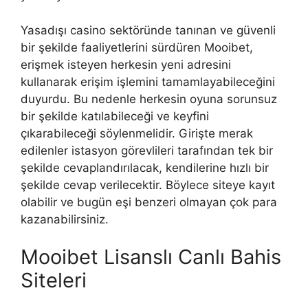
Yasadışı casino sektöründe tanınan ve güvenli
bir şekilde faaliyetlerini sürdüren Mooibet,
erişmek isteyen herkesin yeni adresini
kullanarak erişim işlemini tamamlayabileceğini
duyurdu. Bu nedenle herkesin oyuna sorunsuz
bir şekilde katılabileceği ve keyfini
çıkarabileceği söylenmelidir. Girişte merak
edilenler istasyon görevlileri tarafından tek bir
şekilde cevaplandırılacak, kendilerine hızlı bir
şekilde cevap verilecektir. Böylece siteye kayıt
olabilir ve bugün eşi benzeri olmayan çok para
kazanabilirsiniz.
Mooibet Lisanslı Canlı Bahis
Siteleri