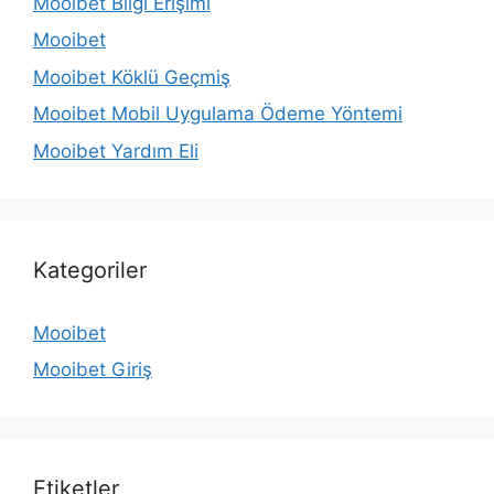
Mooibet Bilgi Erişimi
Mooibet
Mooibet Köklü Geçmiş
Mooibet Mobil Uygulama Ödeme Yöntemi
Mooibet Yardım Eli
Kategoriler
Mooibet
Mooibet Giriş
Etiketler