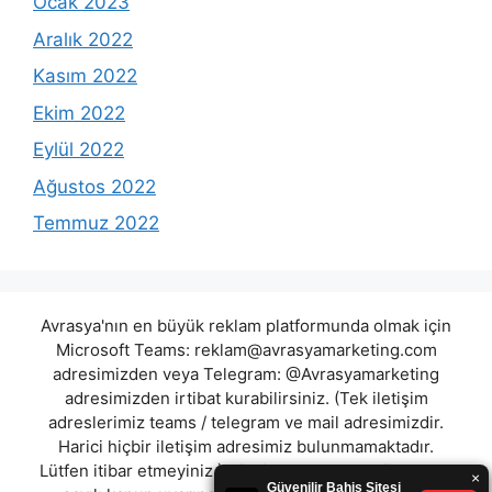
Ocak 2023
Aralık 2022
Kasım 2022
Ekim 2022
Eylül 2022
Ağustos 2022
Temmuz 2022
Avrasya'nın en büyük reklam platformunda olmak için
Microsoft Teams:
reklam@avrasyamarketing.com
adresimizden veya Telegram: @Avrasyamarketing
adresimizden irtibat kurabilirsiniz. (Tek iletişim
adreslerimiz teams / telegram ve mail adresimizdir.
Harici hiçbir iletişim adresimiz bulunmamaktadır.
Lütfen itibar etmeyiniz.) Türkiye yasalarına göre 7258