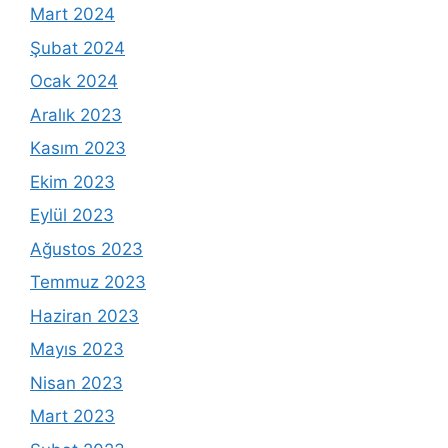
Mart 2024
Şubat 2024
Ocak 2024
Aralık 2023
Kasım 2023
Ekim 2023
Eylül 2023
Ağustos 2023
Temmuz 2023
Haziran 2023
Mayıs 2023
Nisan 2023
Mart 2023