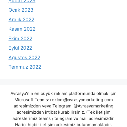
Şubat 2023
Ocak 2023
Aralık 2022
Kasım 2022
Ekim 2022
Eylül 2022
Ağustos 2022
Temmuz 2022
Avrasya'nın en büyük reklam platformunda olmak için
Microsoft Teams:
reklam@avrasyamarketing.com
adresimizden veya Telegram: @Avrasyamarketing
adresimizden irtibat kurabilirsiniz. (Tek iletişim
adreslerimiz teams / telegram ve mail adresimizdir.
Harici hiçbir iletişim adresimiz bulunmamaktadır.