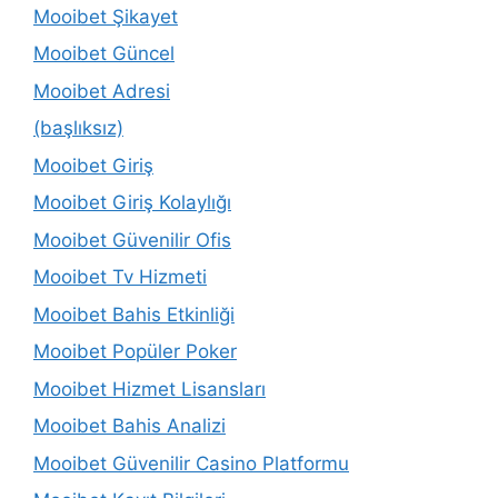
Mooibet Şikayet
Mooibet Güncel
Mooibet Adresi
(başlıksız)
Mooibet Giriş
Mooibet Giriş Kolaylığı
Mooibet Güvenilir Ofis
Mooibet Tv Hizmeti
Mooibet Bahis Etkinliği
Mooibet Popüler Poker
Mooibet Hizmet Lisansları
Mooibet Bahis Analizi
Mooibet Güvenilir Casino Platformu