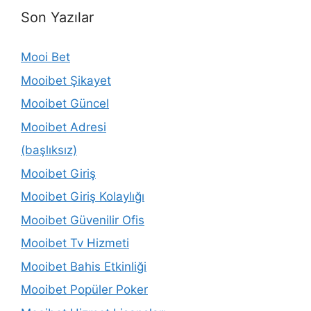
Son Yazılar
Mooi Bet
Mooibet Şikayet
Mooibet Güncel
Mooibet Adresi
(başlıksız)
Mooibet Giriş
Mooibet Giriş Kolaylığı
Mooibet Güvenilir Ofis
Mooibet Tv Hizmeti
Mooibet Bahis Etkinliği
Mooibet Popüler Poker