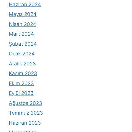
Haziran 2024
Mayıs 2024
Nisan 2024
Mart 2024
Şubat 2024
Ocak 2024
Aralık 2023
Kasım 2023
Ekim 2023
Eylül 2023
Ağustos 2023
Temmuz 2023
Haziran 2023