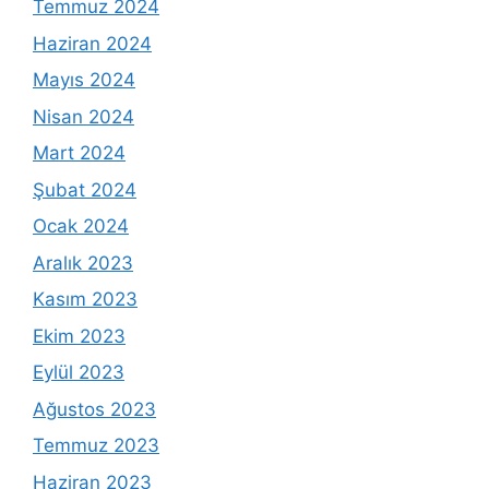
Temmuz 2024
Haziran 2024
Mayıs 2024
Nisan 2024
Mart 2024
Şubat 2024
Ocak 2024
Aralık 2023
Kasım 2023
Ekim 2023
Eylül 2023
Ağustos 2023
Temmuz 2023
Haziran 2023