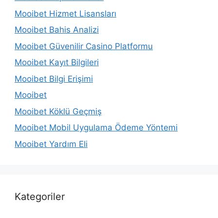
Mooibet Hizmet Lisansları
Mooibet Bahis Analizi
Mooibet Güvenilir Casino Platformu
Mooibet Kayıt Bilgileri
Mooibet Bilgi Erişimi
Mooibet
Mooibet Köklü Geçmiş
Mooibet Mobil Uygulama Ödeme Yöntemi
Mooibet Yardım Eli
Kategoriler