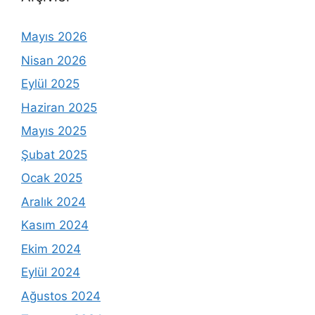
Mayıs 2026
Nisan 2026
Eylül 2025
Haziran 2025
Mayıs 2025
Şubat 2025
Ocak 2025
Aralık 2024
Kasım 2024
Ekim 2024
Eylül 2024
Ağustos 2024