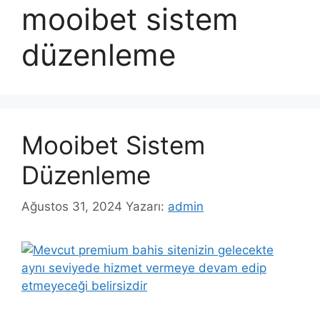
mooibet sistem
düzenleme
Mooibet Sistem
Düzenleme
Ağustos 31, 2024
Yazarı:
admin