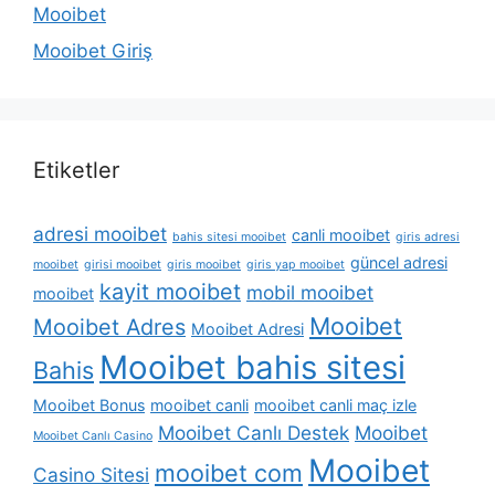
Mooibet
Mooibet Giriş
Etiketler
adresi mooibet
canli mooibet
bahis sitesi mooibet
giris adresi
güncel adresi
mooibet
girisi mooibet
giris mooibet
giris yap mooibet
kayit mooibet
mobil mooibet
mooibet
Mooibet
Mooibet Adres
Mooibet Adresi
Mooibet bahis sitesi
Bahis
Mooibet Bonus
mooibet canli
mooibet canli maç izle
Mooibet Canlı Destek
Mooibet
Mooibet Canlı Casino
Mooibet
mooibet com
Casino Sitesi