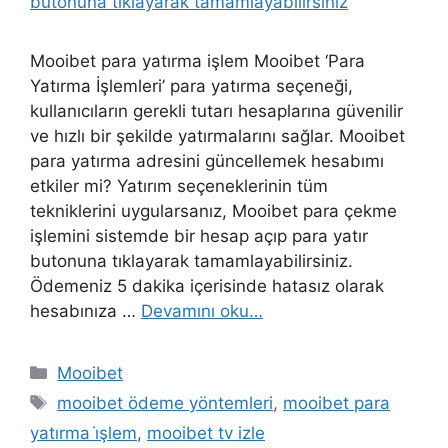
Mooibet para yatırma işlem Mooibet ‘Para
Yatırma İşlemleri’ para yatırma seçeneği,
kullanıcıların gerekli tutarı hesaplarına güvenilir
ve hızlı bir şekilde yatırmalarını sağlar. Mooibet
para yatırma adresini güncellemek hesabımı
etkiler mi? Yatırım seçeneklerinin tüm
tekniklerini uygularsanız, Mooibet para çekme
işlemini sistemde bir hesap açıp para yatır
butonuna tıklayarak tamamlayabilirsiniz.
Ödemeniz 5 dakika içerisinde hatasız olarak
hesabınıza …
Devamını oku…
Kategoriler
Mooibet
Etiketler
mooibet ödeme yöntemleri
,
mooibet para
yatırma i̇şlem
,
mooibet tv izle