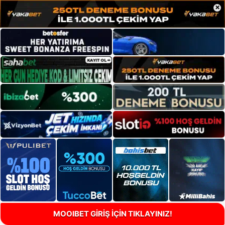
×
MOOIBET GİRİŞ İÇİN TIKLAYINIZ!