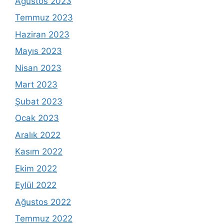
Ağustos 2023
Temmuz 2023
Haziran 2023
Mayıs 2023
Nisan 2023
Mart 2023
Şubat 2023
Ocak 2023
Aralık 2022
Kasım 2022
Ekim 2022
Eylül 2022
Ağustos 2022
Temmuz 2022