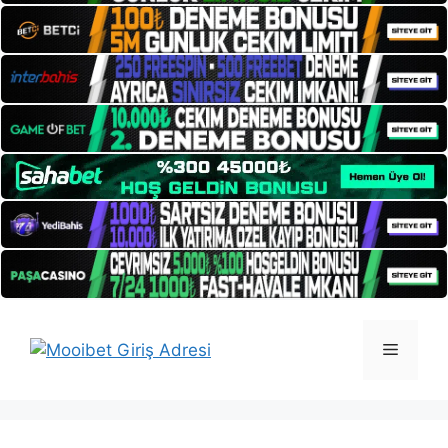
İçeriğe
atla
Menü