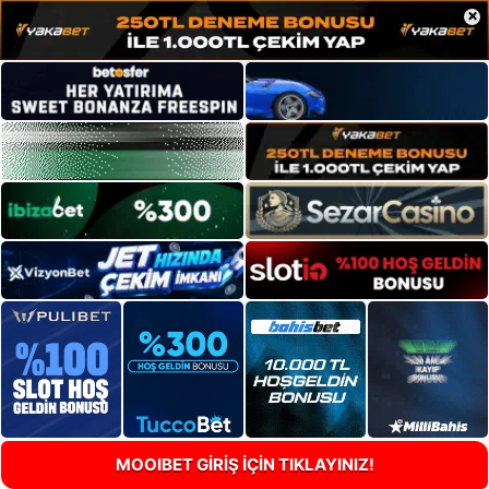
×
MOOIBET GİRİŞ İÇİN TIKLAYINIZ!