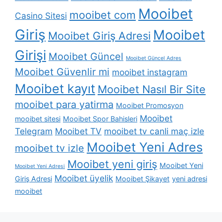
Mooibet
mooibet com
Casino Sitesi
Giriş
Mooibet
Mooibet Giriş Adresi
Girişi
Mooibet Güncel
Mooibet Güncel Adres
Mooibet Güvenlir mi
mooibet instagram
Mooibet kayıt
Mooibet Nasıl Bir Site
mooibet para yatirma
Mooibet Promosyon
Mooibet
mooibet sitesi
Mooibet Spor Bahisleri
Telegram
Mooibet TV
mooibet tv canli maç izle
Mooibet Yeni Adres
mooibet tv izle
Mooibet yeni giriş
Mooibet Yeni
Mooibet Yeni Adresi
Mooibet üyelik
Giriş Adresi
Mooibet Şikayet
yeni adresi
mooibet