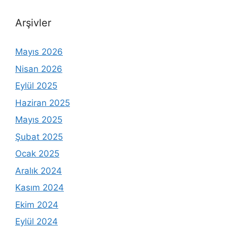
Arşivler
Mayıs 2026
Nisan 2026
Eylül 2025
Haziran 2025
Mayıs 2025
Şubat 2025
Ocak 2025
Aralık 2024
Kasım 2024
Ekim 2024
Eylül 2024