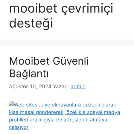
mooibet çevrimiçi
desteği
Mooibet Güvenli
Bağlantı
Ağustos 10, 2024
Yazarı:
admin