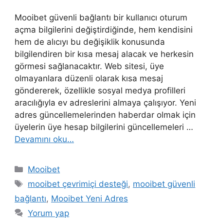
Mooibet güvenli bağlantı bir kullanıcı oturum
açma bilgilerini değiştirdiğinde, hem kendisini
hem de alıcıyı bu değişiklik konusunda
bilgilendiren bir kısa mesaj alacak ve herkesin
görmesi sağlanacaktır. Web sitesi, üye
olmayanlara düzenli olarak kısa mesaj
göndererek, özellikle sosyal medya profilleri
aracılığıyla ev adreslerini almaya çalışıyor. Yeni
adres güncellemelerinden haberdar olmak için
üyelerin üye hesap bilgilerini güncellemeleri …
Devamını oku…
Kategoriler
Mooibet
Etiketler
mooibet çevrimiçi desteği
,
mooibet güvenli
bağlantı
,
Mooibet Yeni Adres
Yorum yap