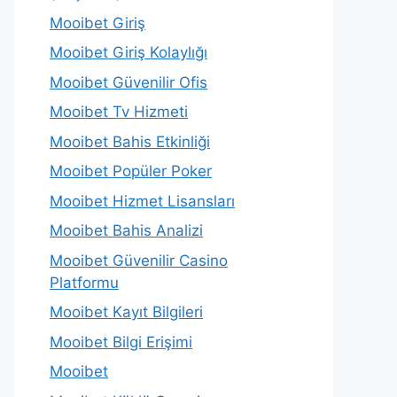
Mooibet Giriş
Mooibet Giriş Kolaylığı
Mooibet Güvenilir Ofis
Mooibet Tv Hizmeti
Mooibet Bahis Etkinliği
Mooibet Popüler Poker
Mooibet Hizmet Lisansları
Mooibet Bahis Analizi
Mooibet Güvenilir Casino
Platformu
Mooibet Kayıt Bilgileri
Mooibet Bilgi Erişimi
Mooibet