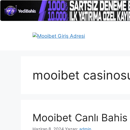
İçeriğe
atla
mooibet casinosu
Mooibet Canlı Bahis 
Haziran 8, 2024
Yazarı:
admin