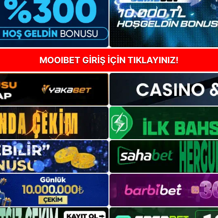
MOOIBET GİRİŞ İÇİN TIKLAYINIZ!