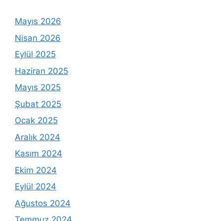
Mayıs 2026
Nisan 2026
Eylül 2025
Haziran 2025
Mayıs 2025
Şubat 2025
Ocak 2025
Aralık 2024
Kasım 2024
Ekim 2024
Eylül 2024
Ağustos 2024
Temmuz 2024