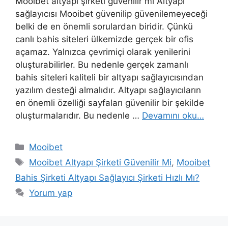
Mooibet altyapı şirketi güvenilir mi Altyapı
sağlayıcısı Mooibet güvenilip güvenilemeyeceği
belki de en önemli sorulardan biridir. Çünkü
canlı bahis siteleri ülkemizde gerçek bir ofis
açamaz. Yalnızca çevrimiçi olarak yenilerini
oluşturabilirler. Bu nedenle gerçek zamanlı
bahis siteleri kaliteli bir altyapı sağlayıcısından
yazılım desteği almalıdır. Altyapı sağlayıcıların
en önemli özelliği sayfaları güvenilir bir şekilde
oluşturmalarıdır. Bu nedenle …
Devamını oku…
Kategoriler
Mooibet
Etiketler
Mooibet Altyapı Şirketi Güvenilir Mi
,
Mooibet
Bahis Şirketi Altyapı Sağlayıcı Şirketi Hızlı Mı?
Yorum yap