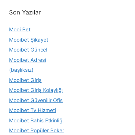
Son Yazılar
Mooi Bet
Mooibet Şikayet
Mooibet Güncel
Mooibet Adresi
(başlıksız)
Mooibet Giriş
Mooibet Giriş Kolaylığı
Mooibet Güvenilir Ofis
Mooibet Tv Hizmeti
Mooibet Bahis Etkinliği
Mooibet Popüler Poker