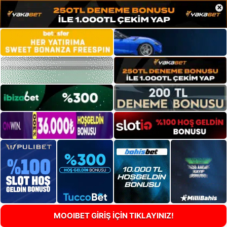
×
MOOIBET GİRİŞ İÇİN TIKLAYINIZ!