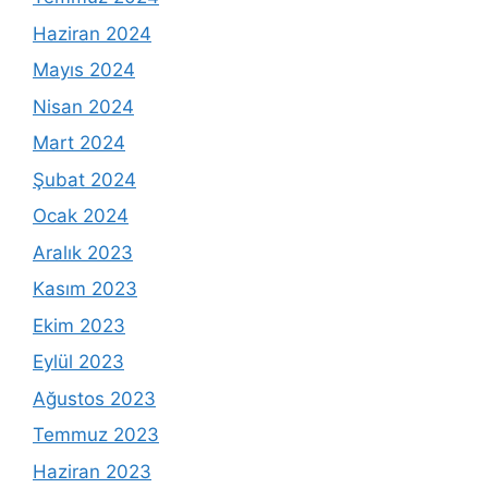
Haziran 2024
Mayıs 2024
Nisan 2024
Mart 2024
Şubat 2024
Ocak 2024
Aralık 2023
Kasım 2023
Ekim 2023
Eylül 2023
Ağustos 2023
Temmuz 2023
Haziran 2023