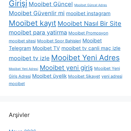
Girişi
Mooibet Güncel
Mooibet Güncel Adres
Mooibet Güvenlir mi
mooibet instagram
Mooibet kayıt
Mooibet Nasıl Bir Site
mooibet para yatirma
Mooibet Promosyon
Mooibet
mooibet sitesi
Mooibet Spor Bahisleri
Telegram
Mooibet TV
mooibet tv canli maç izle
Mooibet Yeni Adres
mooibet tv izle
Mooibet yeni giriş
Mooibet Yeni
Mooibet Yeni Adresi
Mooibet üyelik
Giriş Adresi
Mooibet Şikayet
yeni adresi
mooibet
Arşivler