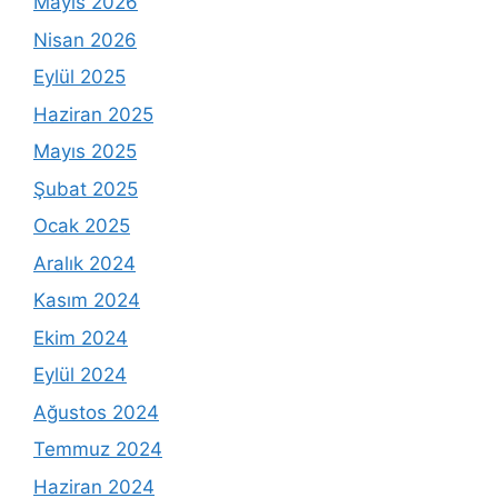
Mayıs 2026
Nisan 2026
Eylül 2025
Haziran 2025
Mayıs 2025
Şubat 2025
Ocak 2025
Aralık 2024
Kasım 2024
Ekim 2024
Eylül 2024
Ağustos 2024
Temmuz 2024
Haziran 2024