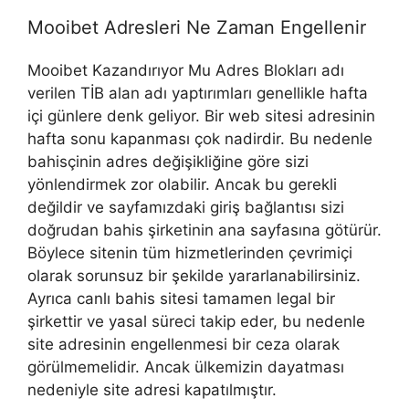
Mooibet Adresleri Ne Zaman Engellenir
Mooibet Kazandırıyor Mu Adres Blokları adı
verilen TİB alan adı yaptırımları genellikle hafta
içi günlere denk geliyor. Bir web sitesi adresinin
hafta sonu kapanması çok nadirdir. Bu nedenle
bahisçinin adres değişikliğine göre sizi
yönlendirmek zor olabilir. Ancak bu gerekli
değildir ve sayfamızdaki giriş bağlantısı sizi
doğrudan bahis şirketinin ana sayfasına götürür.
Böylece sitenin tüm hizmetlerinden çevrimiçi
olarak sorunsuz bir şekilde yararlanabilirsiniz.
Ayrıca canlı bahis sitesi tamamen legal bir
şirkettir ve yasal süreci takip eder, bu nedenle
site adresinin engellenmesi bir ceza olarak
görülmemelidir. Ancak ülkemizin dayatması
nedeniyle site adresi kapatılmıştır.