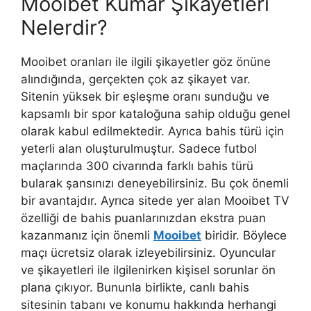
Mooibet Kumar Şikayetleri
Nelerdir?
Mooibet oranları ile ilgili şikayetler göz önüne
alındığında, gerçekten çok az şikayet var.
Sitenin yüksek bir eşleşme oranı sunduğu ve
kapsamlı bir spor kataloğuna sahip olduğu genel
olarak kabul edilmektedir. Ayrıca bahis türü için
yeterli alan oluşturulmuştur. Sadece futbol
maçlarında 300 civarında farklı bahis türü
bularak şansınızı deneyebilirsiniz. Bu çok önemli
bir avantajdır. Ayrıca sitede yer alan Mooibet TV
özelliği de bahis puanlarınızdan ekstra puan
kazanmanız için önemli
Mooibet
biridir. Böylece
maçı ücretsiz olarak izleyebilirsiniz. Oyuncular
ve şikayetleri ile ilgilenirken kişisel sorunlar ön
plana çıkıyor. Bununla birlikte, canlı bahis
sitesinin tabanı ve konumu hakkında herhangi