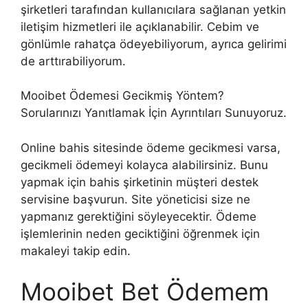
şirketleri tarafından kullanıcılara sağlanan yetkin
iletişim hizmetleri ile açıklanabilir. Cebim ve
gönlümle rahatça ödeyebiliyorum, ayrıca gelirimi
de arttırabiliyorum.
Mooibet Ödemesi Gecikmiş Yöntem?
Sorularınızı Yanıtlamak İçin Ayrıntıları Sunuyoruz.
Online bahis sitesinde ödeme gecikmesi varsa,
gecikmeli ödemeyi kolayca alabilirsiniz. Bunu
yapmak için bahis şirketinin müşteri destek
servisine başvurun. Site yöneticisi size ne
yapmanız gerektiğini söyleyecektir. Ödeme
işlemlerinin neden geciktiğini öğrenmek için
makaleyi takip edin.
Mooibet Bet Ödemem