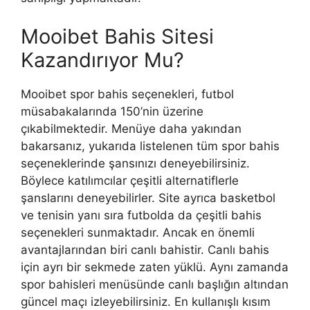
Mooibet Bahis Sitesi
Kazandırıyor Mu?
Mooibet spor bahis seçenekleri, futbol
müsabakalarında 150’nin üzerine
çıkabilmektedir. Menüye daha yakından
bakarsanız, yukarıda listelenen tüm spor bahis
seçeneklerinde şansınızı deneyebilirsiniz.
Böylece katılımcılar çeşitli alternatiflerle
şanslarını deneyebilirler. Site ayrıca basketbol
ve tenisin yanı sıra futbolda da çeşitli bahis
seçenekleri sunmaktadır. Ancak en önemli
avantajlarından biri canlı bahistir. Canlı bahis
için ayrı bir sekmede zaten yüklü. Aynı zamanda
spor bahisleri menüsünde canlı başlığın altından
güncel maçı izleyebilirsiniz. En kullanışlı kısım