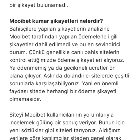
bir şikayet bulunamadı.
Mooibet kumar şikayetleri nelerdir?
Bahisçilere yapılan şikayetlerin analizine
Mooibet tarafından yapılan ödemelerle ilgili
şikayetler dahil edilmedi ve bu en sevindirici
durum. Çünkü genellikle canlı bahis sitelerini
kontrol ettiğimizde ödeme şikayetleri alıyoruz.
Ya ödenmemiş ya da gecikmeli ücretler ön
plana çıkıyor. Aslında dolandırıcı sitelerde çeşitli
sorunlarla karşılaşabiliyoruz. Yani en önemli
faydası sitede herhangi bir ödeme şikayeti
olmamasıdır.
Siteyi Mooibet kullanıcılarının yorumlarıyla
incelemek gülünç bir sonuç veriyor. Bunun için
yeni sözlükler gibi siteleri tarıyoruz. Aldığınız
verilere göre katılımcılar siteden genel olarak