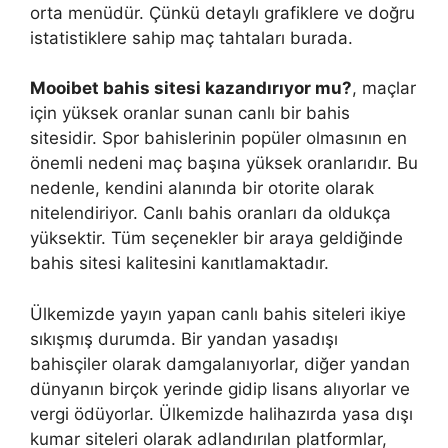
orta menüdür. Çünkü detaylı grafiklere ve doğru
istatistiklere sahip maç tahtaları burada.
Mooibet bahis sitesi kazandırıyor mu?
, maçlar
için yüksek oranlar sunan canlı bir bahis
sitesidir. Spor bahislerinin popüler olmasının en
önemli nedeni maç başına yüksek oranlarıdır. Bu
nedenle, kendini alanında bir otorite olarak
nitelendiriyor. Canlı bahis oranları da oldukça
yüksektir. Tüm seçenekler bir araya geldiğinde
bahis sitesi kalitesini kanıtlamaktadır.
Ülkemizde yayın yapan canlı bahis siteleri ikiye
sıkışmış durumda. Bir yandan yasadışı
bahisçiler olarak damgalanıyorlar, diğer yandan
dünyanın birçok yerinde gidip lisans alıyorlar ve
vergi ödüyorlar. Ülkemizde halihazırda yasa dışı
kumar siteleri olarak adlandırılan platformlar,