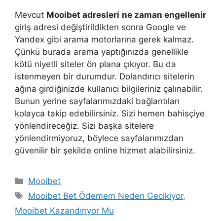
Mevcut
Mooibet adresleri
ne zaman engellenir
giriş adresi değiştirildikten sonra Google ve
Yandex gibi arama motorlarına gerek kalmaz.
Çünkü burada arama yaptığınızda genellikle
kötü niyetli siteler ön plana çıkıyor. Bu da
istenmeyen bir durumdur. Dolandırıcı sitelerin
ağına girdiğinizde kullanıcı bilgileriniz çalınabilir.
Bunun yerine sayfalarımızdaki bağlantıları
kolayca takip edebilirsiniz. Sizi hemen bahisçiye
yönlendireceğiz. Sizi başka sitelere
yönlendirmiyoruz, böylece sayfalarımızdan
güvenilir bir şekilde online hizmet alabilirsiniz.
Kategoriler
Mooibet
Etiketler
Mooibet Bet Ödemem Neden Gecikiyor
,
Mooibet Kazandırıyor Mu