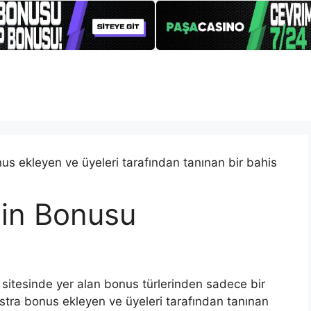
in Bonusu
itesinde yer alan bonus türlerinden sadece bir
kstra bonus ekleyen ve üyeleri tarafından tanınan