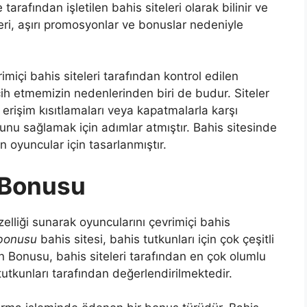
e tarafından işletilen bahis siteleri olarak bilinir ve
leri, aşırı promosyonlar ve bonuslar nedeniyle
miçi bahis siteleri tarafından kontrol edilen
rcih etmemizin nedenlerinden biri de budur. Siteler
erişim kısıtlamaları veya kapatmalarla karşı
bunu sağlamak için adımlar atmıştır. Bahis sitesinde
oyuncular için tasarlanmıştır.
 Bonusu
zelliği sunarak oyuncularını çevrimiçi bahis
 bonusu
bahis sitesi, bahis tutkunları için çok çeşitli
n Bonusu, bahis siteleri tarafından en çok olumlu
tutkunları tarafından değerlendirilmektedir.