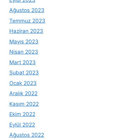
Ağustos 2023
Temmuz 2023
Haziran 2023
Mayıs 2023
Nisan 2023
Mart 2023
Şubat 2023
Ocak 2023
Aralık 2022
Kasım 2022
Ekim 2022
Eylül 2022
Ağustos 2022