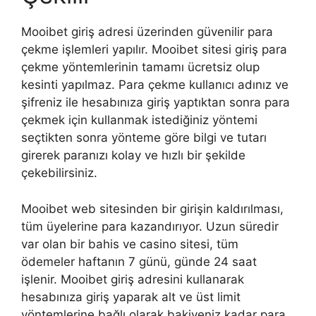
Mooibet giriş adresi üzerinden güvenilir para
çekme işlemleri yapılır. Mooibet sitesi giriş para
çekme yöntemlerinin tamamı ücretsiz olup
kesinti yapılmaz. Para çekme kullanıcı adınız ve
şifreniz ile hesabınıza giriş yaptıktan sonra para
çekmek için kullanmak istediğiniz yöntemi
seçtikten sonra yönteme göre bilgi ve tutarı
girerek paranızı kolay ve hızlı bir şekilde
çekebilirsiniz.
Mooibet web sitesinden bir girişin kaldırılması,
tüm üyelerine para kazandırıyor. Uzun süredir
var olan bir bahis ve casino sitesi, tüm
ödemeler haftanın 7 günü, günde 24 saat
işlenir. Mooibet giriş adresini kullanarak
hesabınıza giriş yaparak alt ve üst limit
yöntemlerine bağlı olarak bakiyeniz kadar para