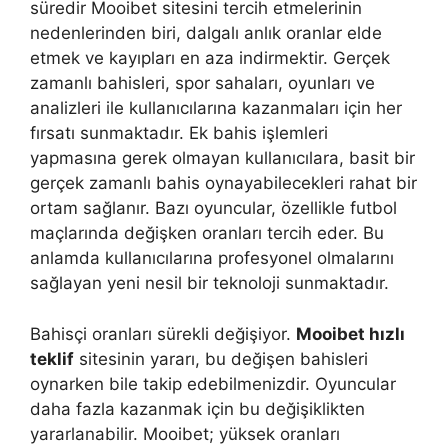
süredir Mooibet sitesini tercih etmelerinin
nedenlerinden biri, dalgalı anlık oranlar elde
etmek ve kayıpları en aza indirmektir. Gerçek
zamanlı bahisleri, spor sahaları, oyunları ve
analizleri ile kullanıcılarına kazanmaları için her
fırsatı sunmaktadır. Ek bahis işlemleri
yapmasına gerek olmayan kullanıcılara, basit bir
gerçek zamanlı bahis oynayabilecekleri rahat bir
ortam sağlanır. Bazı oyuncular, özellikle futbol
maçlarında değişken oranları tercih eder. Bu
anlamda kullanıcılarına profesyonel olmalarını
sağlayan yeni nesil bir teknoloji sunmaktadır.
Bahisçi oranları sürekli değişiyor.
Mooibet hızlı
teklif
sitesinin yararı, bu değişen bahisleri
oynarken bile takip edebilmenizdir. Oyuncular
daha fazla kazanmak için bu değişiklikten
yararlanabilir. Mooibet; yüksek oranları