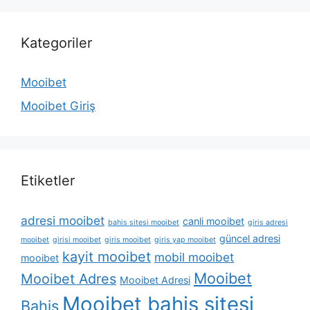
Kategoriler
Mooibet
Mooibet Giriş
Etiketler
adresi mooibet
canli mooibet
bahis sitesi mooibet
giris adresi
güncel adresi
mooibet
girisi mooibet
giris mooibet
giris yap mooibet
kayit mooibet
mobil mooibet
mooibet
Mooibet
Mooibet Adres
Mooibet Adresi
Mooibet bahis sitesi
Bahis