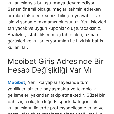
kullanıcılarıyla buluşturmaya devam ediyor.
Şansın önemli olduğu maçları tahmin ederken
oranları takip ederseniz, bilinçli oynayabilir ve
işinizi şansa bırakmamış olursunuz. Yeni işlevleri
tanıyacak ve uygun kuponlar oluşturacaksınız.
Analizler, istatistikler, maç tahminleri, uzman
görüşleri ve kullanıcı yorumları ile hızlı bir bahis
kullanırlar.
Mooibet Giriş Adresinde Bir
Hesap Değişikliği Var Mı
Mooibet
; Yenilikçi yapısı sayesinde tüm
yenilikleri sizlerle paylaşmakta ve teknolojik
gelişmeleri yakından takip etmektedir. Güzel bir
bahis için oluşturduğu E-sports kategorisi ile
kullanıcıların liglerde profesyonelleşmelerine ve