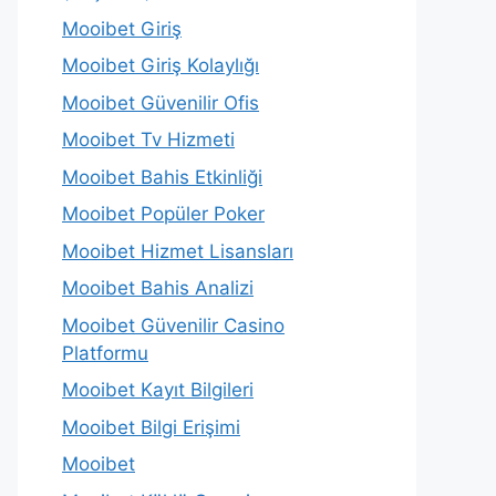
Mooibet Giriş
Mooibet Giriş Kolaylığı
Mooibet Güvenilir Ofis
Mooibet Tv Hizmeti
Mooibet Bahis Etkinliği
Mooibet Popüler Poker
Mooibet Hizmet Lisansları
Mooibet Bahis Analizi
Mooibet Güvenilir Casino
Platformu
Mooibet Kayıt Bilgileri
Mooibet Bilgi Erişimi
Mooibet