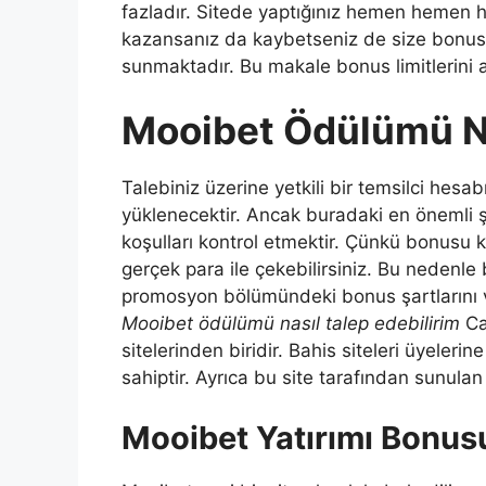
fazladır. Sitede yaptığınız hemen hemen he
kazansanız da kaybetseniz de size bonusla
sunmaktadır. Bu makale bonus limitlerini 
Mooibet Ödülümü Na
Talebiniz üzerine yetkili bir temsilci hes
yüklenecektir. Ancak buradaki en önemli 
koşulları kontrol etmektir. Çünkü bonusu ku
gerçek para ile çekebilirsiniz. Bu nedenl
promosyon bölümündeki bonus şartlarını ve
Mooibet ödülümü nasıl talep edebilirim
Ca
sitelerinden biridir. Bahis siteleri üyeleri
sahiptir. Ayrıca bu site tarafından sunulan
Mooibet Yatırımı Bonus