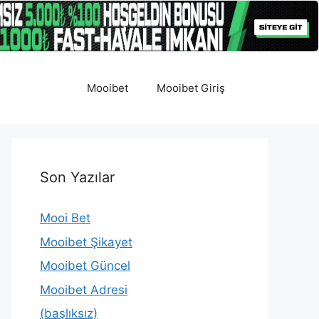
Mooibet
Mooibet Giriş
Son Yazılar
Mooi Bet
Mooibet Şikayet
Mooibet Güncel
Mooibet Adresi
(başlıksız)