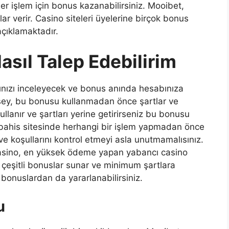
r işlem için bonus kazanabilirsiniz. Mooibet,
r verir. Casino siteleri üyelerine birçok bonus
açıklamaktadır.
sıl Talep Edebilirim
abınızı inceleyecek ve bonus anında hesabınıza
şey, bu bonusu kullanmadan önce şartlar ve
llanır ve şartları yerine getirirseniz bu bonusu
e bahis sitesinde herhangi bir işlem yapmadan önce
 koşullarını kontrol etmeyi asla unutmamalısınız.
sino, en yüksek ödeme yapan yabancı casino
ne çeşitli bonuslar sunar ve minimum şartlara
 bonuslardan da yararlanabilirsiniz.
u