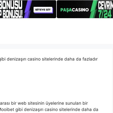
rası bir web sitesinin üyelerine sunulan bir
Mooibet gibi denizaşırı casino sitelerinde daha da