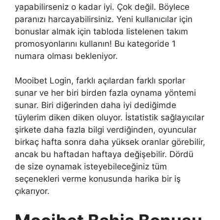
yapabilirseniz o kadar iyi. Çok değil. Böylece
paranızı harcayabilirsiniz. Yeni kullanıcılar için
bonuslar almak için tabloda listelenen takım
promosyonlarını kullanın! Bu kategoride 1
numara olması bekleniyor.
Mooibet Login, farklı açılardan farklı sporlar
sunar ve her biri birden fazla oynama yöntemi
sunar. Biri diğerinden daha iyi dediğimde
tüylerim diken diken oluyor. İstatistik sağlayıcılar
şirkete daha fazla bilgi verdiğinden, oyuncular
birkaç hafta sonra daha yüksek oranlar görebilir,
ancak bu haftadan haftaya değişebilir. Dördü
de size oynamak isteyebileceğiniz tüm
seçenekleri verme konusunda harika bir iş
çıkarıyor.