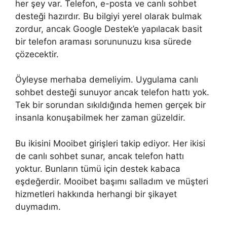
her şey var. Telefon, e-posta ve canlı sohbet
desteği hazırdır. Bu bilgiyi yerel olarak bulmak
zordur, ancak Google Destek’e yapılacak basit
bir telefon araması sorununuzu kısa sürede
çözecektir.
Öyleyse merhaba demeliyim. Uygulama canlı
sohbet desteği sunuyor ancak telefon hattı yok.
Tek bir sorundan sıkıldığında hemen gerçek bir
insanla konuşabilmek her zaman güzeldir.
Bu ikisini Mooibet girişleri takip ediyor. Her ikisi
de canlı sohbet sunar, ancak telefon hattı
yoktur. Bunların tümü için destek kabaca
eşdeğerdir. Mooibet başımı salladım ve müşteri
hizmetleri hakkında herhangi bir şikayet
duymadım.