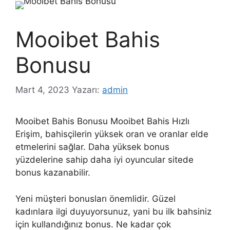
Mooibet Bahis
Bonusu
Mart 4, 2023
Yazarı:
admin
Mooibet Bahis Bonusu Mooibet Bahis Hızlı
Erişim, bahisçilerin yüksek oran ve oranlar elde
etmelerini sağlar. Daha yüksek bonus
yüzdelerine sahip daha iyi oyuncular sitede
bonus kazanabilir.
Yeni müşteri bonusları önemlidir. Güzel
kadınlara ilgi duyuyorsunuz, yani bu ilk bahsiniz
için kullandığınız bonus. Ne kadar çok