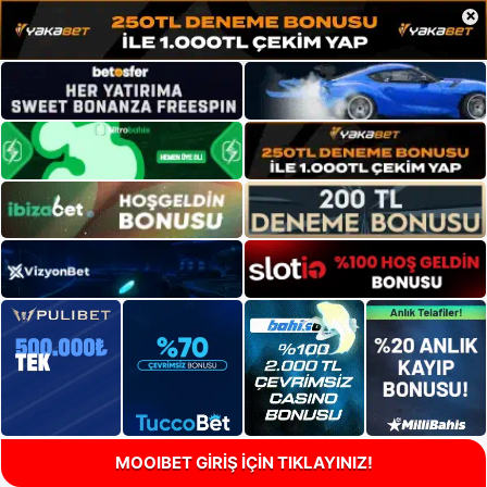
×
MOOIBET GİRİŞ İÇİN TIKLAYINIZ!