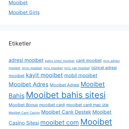
Mooibet
Mooibet Giriş
Etiketler
adresi mooibet
canli mooibet
bahis sitesi mooibet
giris adresi
güncel adresi
mooibet
girisi mooibet
giris mooibet
giris yap mooibet
kayit mooibet
mobil mooibet
mooibet
Mooibet
Mooibet Adres
Mooibet Adresi
Mooibet bahis sitesi
Bahis
Mooibet Bonus
mooibet canli
mooibet canli maç izle
Mooibet Canlı Destek
Mooibet
Mooibet Canlı Casino
Mooibet
mooibet com
Casino Sitesi