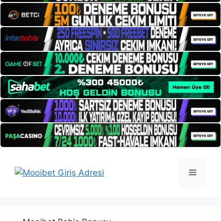
İçeriğe
atla
Menü