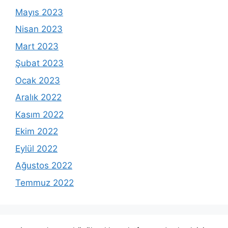
Mayıs 2023
Nisan 2023
Mart 2023
Şubat 2023
Ocak 2023
Aralık 2022
Kasım 2022
Ekim 2022
Eylül 2022
Ağustos 2022
Temmuz 2022