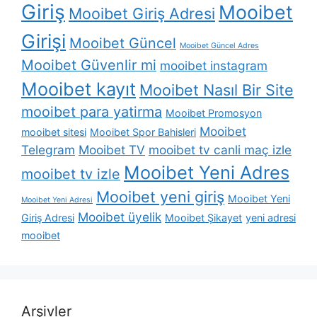
Giriş
Mooibet
Mooibet Giriş Adresi
Girişi
Mooibet Güncel
Mooibet Güncel Adres
Mooibet Güvenlir mi
mooibet instagram
Mooibet kayıt
Mooibet Nasıl Bir Site
mooibet para yatirma
Mooibet Promosyon
Mooibet
mooibet sitesi
Mooibet Spor Bahisleri
Telegram
Mooibet TV
mooibet tv canli maç izle
Mooibet Yeni Adres
mooibet tv izle
Mooibet yeni giriş
Mooibet Yeni
Mooibet Yeni Adresi
Mooibet üyelik
Giriş Adresi
Mooibet Şikayet
yeni adresi
mooibet
Arşivler