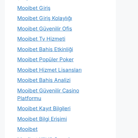
Mooibet Giriş
Mooibet Giriş Kolaylığı
Mooibet Güvenilir Ofis
Mooibet Tv Hizmeti
Mooibet Bahis Etkinliği
Mooibet Popüler Poker
Mooibet Hizmet Lisansları
Mooibet Bahis Analizi
Mooibet Güvenilir Casino
Platformu
Mooibet Kayıt Bilgileri
Mooibet Bilgi Erişimi
Mooibet