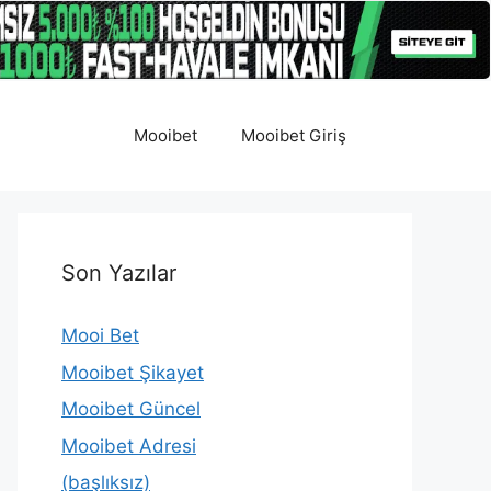
Mooibet
Mooibet Giriş
Son Yazılar
Mooi Bet
Mooibet Şikayet
Mooibet Güncel
Mooibet Adresi
(başlıksız)