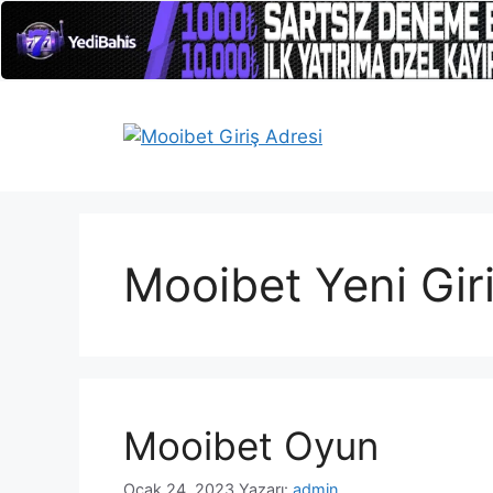
İçeriğe
atla
Mooibet Yeni Giri
Mooibet Oyun
Ocak 24, 2023
Yazarı:
admin