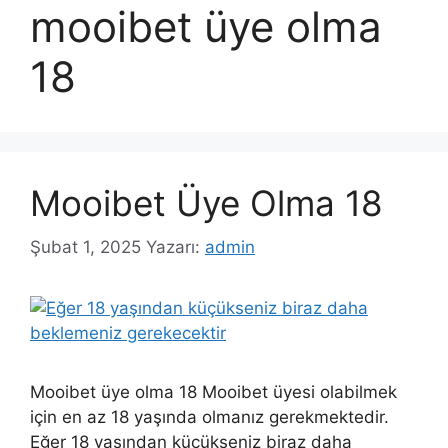
mooibet üye olma
18
Mooibet Üye Olma 18
Şubat 1, 2025
Yazarı:
admin
Mooibet üye olma 18 Mooibet üyesi olabilmek
için en az 18 yaşında olmanız gerekmektedir.
Eğer 18 yaşından küçükseniz biraz daha