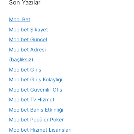
Son Yazılar
Mooi Bet
Mooibet Şikayet
Mooibet Güncel
Mooibet Adresi
(başlıksız)
Mooibet Giriş
Mooibet Giriş Kolaylığı
Mooibet Güvenilir Ofis
Mooibet Tv Hizmeti
Mooibet Bahis Etkinliği
Mooibet Popüler Poker
Mooibet Hizmet Lisansları