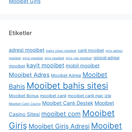
Mooibet Giriş
Etiketler
adresi mooibet
canli mooibet
bahis sitesi mooibet
giris adresi
güncel adresi
mooibet
girisi mooibet
giris mooibet
giris yap mooibet
kayit mooibet
mobil mooibet
mooibet
Mooibet
Mooibet Adres
Mooibet Adresi
Mooibet bahis sitesi
Bahis
Mooibet Bonus
mooibet canli
mooibet canli maç izle
Mooibet Canlı Destek
Mooibet
Mooibet Canlı Casino
Mooibet
mooibet com
Casino Sitesi
Giriş
Mooibet
Mooibet Giriş Adresi