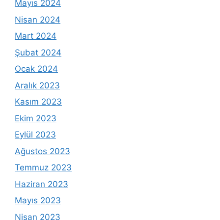
Mayıs 2024
Nisan 2024
Mart 2024
Şubat 2024
Ocak 2024
Aralık 2023
Kasım 2023
Ekim 2023
Eylül 2023
Ağustos 2023
Temmuz 2023
Haziran 2023
Mayıs 2023
Nisan 2023