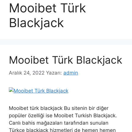
Mooibet Türk
Blackjack
Mooibet Türk Blackjack
Aralık 24, 2022
Yazarı:
admin
Mooibet türk blackjack Bu sitenin bir diğer
popüler özelliği ise Mooibet Turkish Blackjack.
Canlı bahis mağazaları tarafından sunulan
Türkçe blackjack hizmetleri de hemen hemen