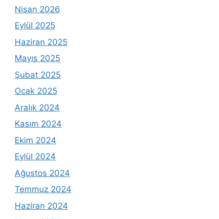
Nisan 2026
Eylül 2025
Haziran 2025
Mayıs 2025
Şubat 2025
Ocak 2025
Aralık 2024
Kasım 2024
Ekim 2024
Eylül 2024
Ağustos 2024
Temmuz 2024
Haziran 2024