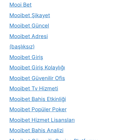
Mooi Bet
Mooibet Şikayet
Mooibet Güncel
Mooibet Adresi
(başlıksız)
Mooibet Giriş
Mooibet Giriş Kolaylığı
Mooibet Güvenilir Ofis
Mooibet Tv Hizmeti
Mooibet Bahis Etkinliği
Mooibet Popüler Poker
Mooibet Hizmet Lisansları
Mooibet Bahis Analizi