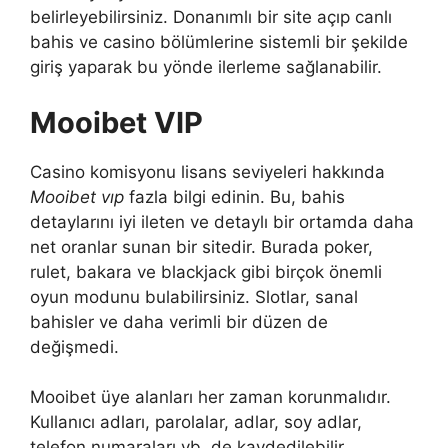
belirleyebilirsiniz. Donanımlı bir site açıp canlı
bahis ve casino bölümlerine sistemli bir şekilde
giriş yaparak bu yönde ilerleme sağlanabilir.
Mooibet VIP
Casino komisyonu lisans seviyeleri hakkında
Mooibet vıp
fazla bilgi edinin. Bu, bahis
detaylarını iyi ileten ve detaylı bir ortamda daha
net oranlar sunan bir sitedir. Burada poker,
rulet, bakara ve blackjack gibi birçok önemli
oyun modunu bulabilirsiniz. Slotlar, sanal
bahisler ve daha verimli bir düzen de
değişmedi.
Mooibet üye alanları her zaman korunmalıdır.
Kullanıcı adları, parolalar, adlar, soy adlar,
telefon numaraları vb. de kaydedilebilir.