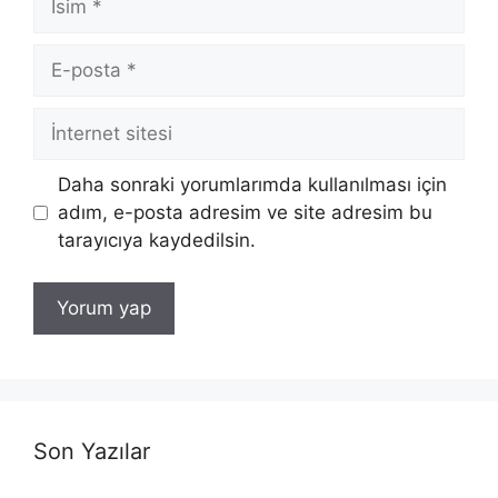
E-
posta
İnternet
sitesi
Daha sonraki yorumlarımda kullanılması için
adım, e-posta adresim ve site adresim bu
tarayıcıya kaydedilsin.
Son Yazılar