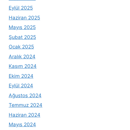
Eylül 2025
Haziran 2025
Mayıs 2025
Şubat 2025
Ocak 2025
Aralık 2024
Kasım 2024
Ekim 2024
Eylül 2024
Ağustos 2024
Temmuz 2024
Haziran 2024
Mayıs 2024