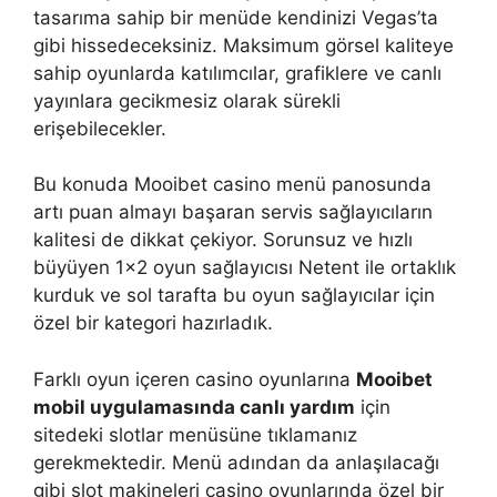
tasarıma sahip bir menüde kendinizi Vegas’ta
gibi hissedeceksiniz. Maksimum görsel kaliteye
sahip oyunlarda katılımcılar, grafiklere ve canlı
yayınlara gecikmesiz olarak sürekli
erişebilecekler.
Bu konuda Mooibet casino menü panosunda
artı puan almayı başaran servis sağlayıcıların
kalitesi de dikkat çekiyor. Sorunsuz ve hızlı
büyüyen 1×2 oyun sağlayıcısı Netent ile ortaklık
kurduk ve sol tarafta bu oyun sağlayıcılar için
özel bir kategori hazırladık.
Farklı oyun içeren casino oyunlarına
Mooibet
mobil uygulamasında canlı yardım
için
sitedeki slotlar menüsüne tıklamanız
gerekmektedir. Menü adından da anlaşılacağı
gibi slot makineleri casino oyunlarında özel bir