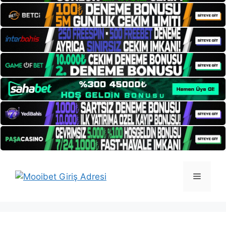
İçeriğe
atla
Menü