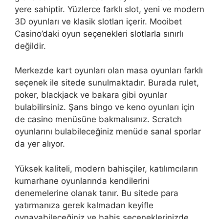
yere sahiptir. Yüzlerce farklı slot, yeni ve modern
3D oyunları ve klasik slotları içerir. Mooibet
Casino’daki oyun seçenekleri slotlarla sınırlı
değildir.
Merkezde kart oyunları olan masa oyunları farklı
seçenek ile sitede sunulmaktadır. Burada rulet,
poker, blackjack ve bakara gibi oyunlar
bulabilirsiniz. Şans bingo ve keno oyunları için
de casino menüsüne bakmalısınız. Scratch
oyunlarını bulabileceğiniz menüde sanal sporlar
da yer alıyor.
Yüksek kaliteli, modern bahisçiler, katılımcıların
kumarhane oyunlarında kendilerini
denemelerine olanak tanır. Bu sitede para
yatırmanıza gerek kalmadan keyifle
oynayabileceğiniz ve bahis seçeneklerinizde