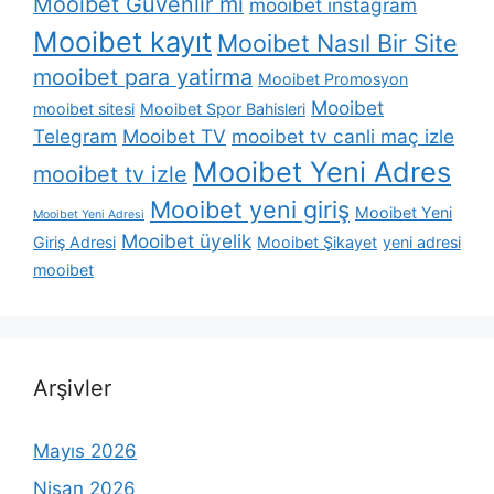
Mooibet Güvenlir mi
mooibet instagram
Mooibet kayıt
Mooibet Nasıl Bir Site
mooibet para yatirma
Mooibet Promosyon
Mooibet
mooibet sitesi
Mooibet Spor Bahisleri
Telegram
Mooibet TV
mooibet tv canli maç izle
Mooibet Yeni Adres
mooibet tv izle
Mooibet yeni giriş
Mooibet Yeni
Mooibet Yeni Adresi
Mooibet üyelik
Giriş Adresi
Mooibet Şikayet
yeni adresi
mooibet
Arşivler
Mayıs 2026
Nisan 2026