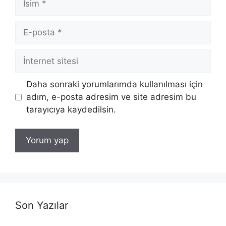
E-
posta
İnternet
sitesi
Daha sonraki yorumlarımda kullanılması için
adım, e-posta adresim ve site adresim bu
tarayıcıya kaydedilsin.
Son Yazılar