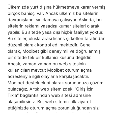
Ülkemizde yurt dışına hükmetmeye karar vermiş
birçok bahisçi var. Ancak ülkemiz bu sitelerin
davranışlarını sınırlamaya çalışıyor. Aslında, bu
sitelerin reklamı yasadışı kumar siteleri olarak
yapılır. Bu sitede yasa dışı hiçbir faaliyet yoktur.
Bu siteler, uluslararası lisans şirketleri tarafından
düzenli olarak kontrol edilmektedir. Genel
olarak, Mooibet gibi deneyimli ve doğrulanmış
bir sitede tek bir kullanıcı kusurlu değildir.
Ancak, zaman zaman bu web sitesinin
kullanıcıları mevcut Mooibet oturum açma
adresleriyle ilgili olaylarla karşılaşacaktır.
Mooibet destek ekibi olarak sorununuza çözüm
bulacağız. Artık web sitemizdeki “Giriş İçin
Tıkla” bağlantısından web sitesi adresine
ulaşabilirsiniz. Bu, web sitemizi ilk ziyaret
ettiğinizde oturum açma zorunluluğundan sizi