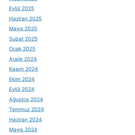
Eylül 2025
Haziran 2025
Mayıs 2025
Şubat 2025
Ocak 2025
Aralık 2024
Kasım 2024
Ekim 2024
Eylül 2024
Ağustos 2024
Temmuz 2024
Haziran 2024
Mayıs 2024