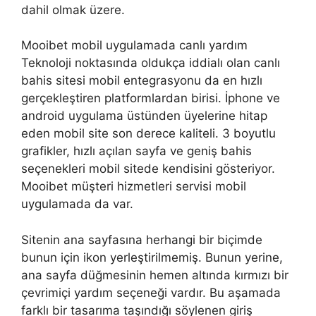
dahil olmak üzere.
Mooibet mobil uygulamada canlı yardım
Teknoloji noktasında oldukça iddialı olan canlı
bahis sitesi mobil entegrasyonu da en hızlı
gerçekleştiren platformlardan birisi. İphone ve
android uygulama üstünden üyelerine hitap
eden mobil site son derece kaliteli. 3 boyutlu
grafikler, hızlı açılan sayfa ve geniş bahis
seçenekleri mobil sitede kendisini gösteriyor.
Mooibet müşteri hizmetleri servisi mobil
uygulamada da var.
Sitenin ana sayfasına herhangi bir biçimde
bunun için ikon yerleştirilmemiş. Bunun yerine,
ana sayfa düğmesinin hemen altında kırmızı bir
çevrimiçi yardım seçeneği vardır. Bu aşamada
farklı bir tasarıma taşındığı söylenen giriş