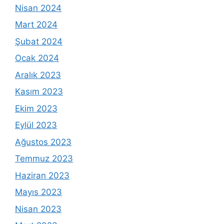
Nisan 2024
Mart 2024
Şubat 2024
Ocak 2024
Aralık 2023
Kasım 2023
Ekim 2023
Eylül 2023
Ağustos 2023
Temmuz 2023
Haziran 2023
Mayıs 2023
Nisan 2023