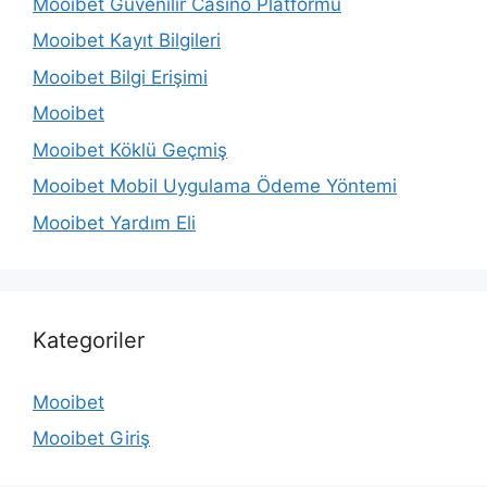
Mooibet Güvenilir Casino Platformu
Mooibet Kayıt Bilgileri
Mooibet Bilgi Erişimi
Mooibet
Mooibet Köklü Geçmiş
Mooibet Mobil Uygulama Ödeme Yöntemi
Mooibet Yardım Eli
Kategoriler
Mooibet
Mooibet Giriş